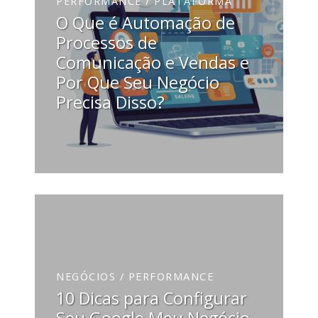
PERFORMANCE / PLATAFORMA
O Que é Automação de
Processos de
Comunicação e Vendas e
Por Que Seu Negócio
Precisa Disso?
NEGÓCIOS / PERFORMANCE
10 Dicas para Configurar
Seu Google Meu Negócio