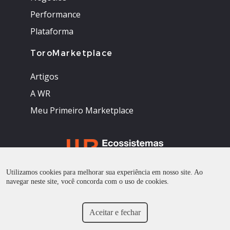
Performance
Plataforma
ToroMarketplace
Artigos
A WR
Meu Primeiro Marketplace
Utilizamos cookies para melhorar sua experiência em nosso site. Ao
Todos os direitos reservados
navegar neste site, você concorda com o uso de cookies.
Aceitar e fechar