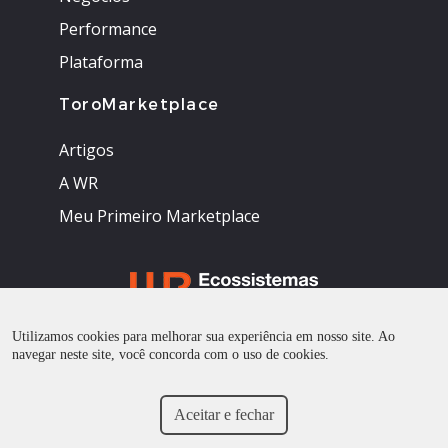
Performance
Plataforma
ToroMarketplace
Artigos
A WR
Meu Primeiro Marketplace
Utilizamos cookies para melhorar sua experiência em nosso site. Ao
Todos os direitos reservados
navegar neste site, você concorda com o uso de cookies.
Aceitar e fechar